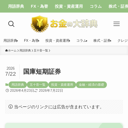
用語辞典
FX・為替
投資・資産運用
コラム
株式・証
用語辞典
FX・為替
投資・資産運用
コラム
株式・証券
クレジ
ホーム
用語辞典
五十音一覧
2026
国庫短期証券
7/22
用語辞典
五十音一覧
投資・資産運用
金融・経済の基礎
2026年4月23日
2026年7月22日
当ページのリンクには広告が含まれています。