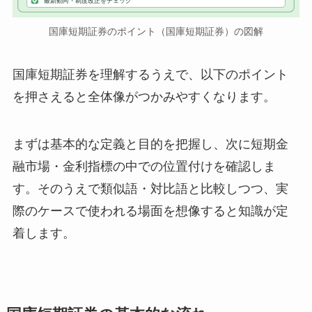
最新動向・制度改正をチェック
国庫短期証券のポイント（国庫短期証券）の図解
国庫短期証券を理解するうえで、以下のポイント
を押さえると全体像がつかみやすくなります。
まずは基本的な定義と目的を把握し、次に短期金
融市場・金利指標の中での位置付けを確認しま
す。そのうえで類似語・対比語と比較しつつ、実
際のケースで使われる場面を想像すると知識が定
着します。