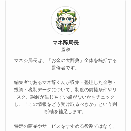
マネ辞局長
監修
マネジ局長は、「お金の大辞典」全体を統括する
監修者です。
編集者であるマネ辞くんが収集・整理した金融・
投資・税制データについて、制度の前提条件やリ
スク、誤解が生じやすい点がないかをチェック
し、「この情報をどう受け取るべきか」という判
断軸を補足します。
特定の商品やサービスをすすめる役割ではなく、