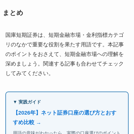
まとめ
国庫短期証券は、短期金融市場・金利指標カテゴ
リのなかで重要な役割を果たす用語です。本記事
のポイントをおさえて、短期金融市場への理解を
深めましょう。関連する記事も合わせてチェック
してみてください。
▼ 実践ガイド
【2026年】ネット証券口座の選び方とおす
すめ比較 →
用語の意味がわかったら、実際の口座選びのポイント