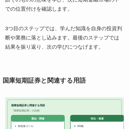
での位置付けを確認します。
3つ目のステップでは、学んだ知識を自身の投資判
断や業務に落とし込みます。最後のステップでは
結果を振り返り、次の学びにつなげます。
国庫短期証券と関連する用語
国庫短期証券と関連する用語
『国庫短期証券』の比較
対比・発展
類似・関連
有担保コール
SN物