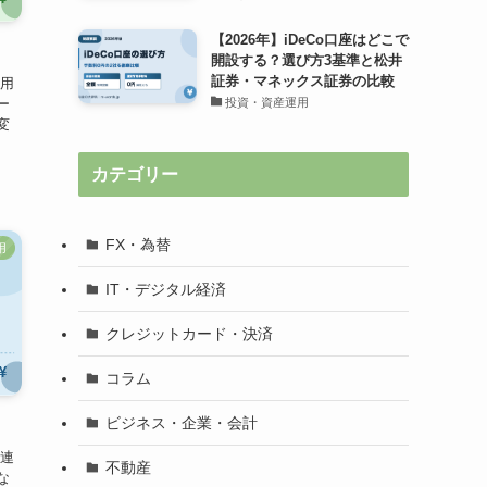
【2026年】iDeCo口座はどこで
開設する？選び方3基準と松井
証券・マネックス証券の比較
る用
ー
投資・資産運用
変
カテゴリー
FX・為替
用
IT・デジタル経済
クレジットカード・決済
コラム
ビジネス・企業・会計
関連
不動産
な