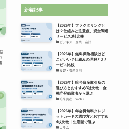
新着記事
【2026年】ファクタリングと
は？仕組みと注意点、資金調達
サービス3社比較
ビジネス・企業・会計
用語
【2026年】無料保険相談はど
ワ
こがいい？仕組みの理解と3サ
書
ービス比較
投資・資産運用
【2026年】暗号資産取引所の
選び方とおすすめ3社比較｜金
融庁登録業者から選ぶ
用
暗号資産・Web3
【2026年】年会費無料クレジ
ットカードの選び方とおすすめ
4枚比較｜生活圏で選ぶ
コラム