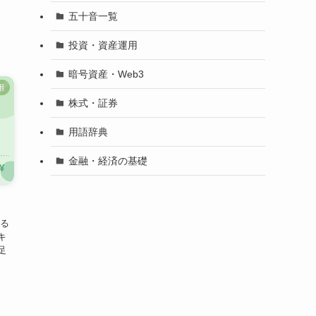
、
五十音一覧
投資・資産運用
暗号資産・Web3
用
株式・証券
用語辞典
金融・経済の基礎
する
キ
足