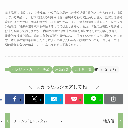
※本記事に掲載している情報は、中立的な立場からの情報提供を目的としたものです。掲載
している商品・サービスの購入や利用を推奨・強制するものではありません。投資には価格
変動リスクが伴い、元本割れが生じる可能性があります。過去の運用実績やシュミレーショ
ン結果は、将来の運用成果を保証するものではありません。また、情報の正確性・最新性に
は十分配慮しておりますが、 内容の完全性や将来の結果を保証するものではありません。
最終的な投資判断は、読者ご自身の判断と責任において行っていただくようお願いいたしま
す。本記事の情報を利用したことによって生じたいかなる損害についても、当サイトでは一
切の責任を負いかねますので、あらかじめご了承ください。
クレジットカード・決済
用語辞典
五十音一覧
かな_た行
よかったらシェアしてね！
チャンデモメンタム
地方債