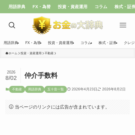
用語辞典
FX・為替
投資・資産運用
コラム
株式・証
用語辞典
FX・為替
投資・資産運用
コラム
株式・証券
クレジ
ホーム
投資・資産運用
不動産
2026
仲介手数料
8/02
2026年4月23日
2026年8月2日
不動産
用語辞典
五十音一覧
当ページのリンクには広告が含まれています。