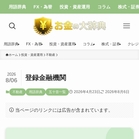
用語辞典
FX・為替
投資・資産運用
コラム
株式・証
用語辞典
FX・為替
投資・資産運用
コラム
株式・証券
クレジ
ホーム
投資・資産運用
不動産
2026
登録金融機関
8/06
2026年4月23日
2026年8月6日
不動産
用語辞典
五十音一覧
当ページのリンクには広告が含まれています。