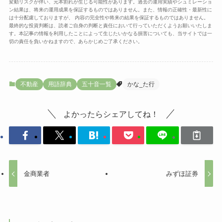
変動リスクが伴い、元本割れが生じる可能性があります。過去の運用実績やシュミレーショ
ン結果は、将来の運用成果を保証するものではありません。また、情報の正確性・最新性に
は十分配慮しておりますが、 内容の完全性や将来の結果を保証するものではありません。
最終的な投資判断は、読者ご自身の判断と責任において行っていただくようお願いいたしま
す。本記事の情報を利用したことによって生じたいかなる損害についても、当サイトでは一
切の責任を負いかねますので、あらかじめご了承ください。
不動産
用語辞典
五十音一覧
かな_た行
よかったらシェアしてね！
金商業者
みずほ証券