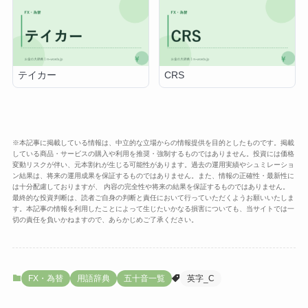
テイカー
CRS
※本記事に掲載している情報は、中立的な立場からの情報提供を目的としたものです。掲載
している商品・サービスの購入や利用を推奨・強制するものではありません。投資には価格
変動リスクが伴い、元本割れが生じる可能性があります。過去の運用実績やシュミレーショ
ン結果は、将来の運用成果を保証するものではありません。また、情報の正確性・最新性に
は十分配慮しておりますが、 内容の完全性や将来の結果を保証するものではありません。
最終的な投資判断は、読者ご自身の判断と責任において行っていただくようお願いいたしま
す。本記事の情報を利用したことによって生じたいかなる損害についても、当サイトでは一
切の責任を負いかねますので、あらかじめご了承ください。
FX・為替
用語辞典
五十音一覧
英字_C