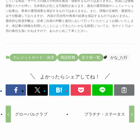
している商品・サービスの購入や利用を推奨・強制するものではありません。投資には価格
変動リスクが伴い、元本割れが生じる可能性があります。過去の運用実績やシュミレーショ
ン結果は、将来の運用成果を保証するものではありません。また、情報の正確性・最新性に
は十分配慮しておりますが、 内容の完全性や将来の結果を保証するものではありません。
最終的な投資判断は、読者ご自身の判断と責任において行っていただくようお願いいたしま
す。本記事の情報を利用したことによって生じたいかなる損害についても、当サイトでは一
切の責任を負いかねますので、あらかじめご了承ください。
クレジットカード・決済
用語辞典
五十音一覧
かな_た行
よかったらシェアしてね！
グローバルクラブ
プラチナ・ステータス