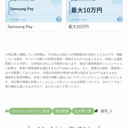
Samsung Pay
最大10万円
※本記事に掲載している情報は、中立的な立場からの情報提供を目的としたものです。掲載
している商品・サービスの購入や利用を推奨・強制するものではありません。投資には価格
変動リスクが伴い、元本割れが生じる可能性があります。過去の運用実績やシュミレーショ
ン結果は、将来の運用成果を保証するものではありません。また、情報の正確性・最新性に
は十分配慮しておりますが、 内容の完全性や将来の結果を保証するものではありません。
最終的な投資判断は、読者ご自身の判断と責任において行っていただくようお願いいたしま
す。本記事の情報を利用したことによって生じたいかなる損害についても、当サイトでは一
切の責任を負いかねますので、あらかじめご了承ください。
クレジットカード・決済
用語辞典
五十音一覧
英字_J