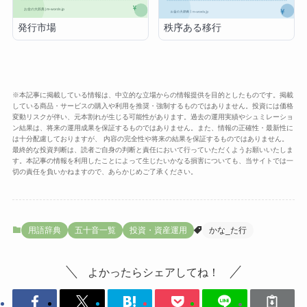
発行市場
秩序ある移行
※本記事に掲載している情報は、中立的な立場からの情報提供を目的としたものです。掲載
している商品・サービスの購入や利用を推奨・強制するものではありません。投資には価格
変動リスクが伴い、元本割れが生じる可能性があります。過去の運用実績やシュミレーショ
ン結果は、将来の運用成果を保証するものではありません。また、情報の正確性・最新性に
は十分配慮しておりますが、 内容の完全性や将来の結果を保証するものではありません。
最終的な投資判断は、読者ご自身の判断と責任において行っていただくようお願いいたしま
す。本記事の情報を利用したことによって生じたいかなる損害についても、当サイトでは一
切の責任を負いかねますので、あらかじめご了承ください。
用語辞典
五十音一覧
投資・資産運用
かな_た行
よかったらシェアしてね！