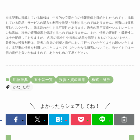
※本記事に掲載している情報は、中立的な立場からの情報提供を目的としたものです。掲載
している商品・サービスの購入や利用を推奨・強制するものではありません。投資には価格
変動リスクが伴い、元本割れが生じる可能性があります。過去の運用実績やシュミレーショ
ン結果は、将来の運用成果を保証するものではありません。また、情報の正確性・最新性に
は十分配慮しておりますが、 内容の完全性や将来の結果を保証するものではありません。
最終的な投資判断は、読者ご自身の判断と責任において行っていただくようお願いいたしま
す。本記事の情報を利用したことによって生じたいかなる損害についても、当サイトでは一
切の責任を負いかねますので、あらかじめご了承ください。
用語辞典
五十音一覧
投資・資産運用
株式・証券
かな_た行
よかったらシェアしてね！