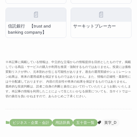
📄
📄
信託銀行 【trust and
サーキットブレーカー
banking company】
※本記事に掲載している情報は、中立的な立場からの情報提供を目的としたものです。掲載
している商品・サービスの購入や利用を推奨・強制するものではありません。投資には価格
変動リスクが伴い、元本割れが生じる可能性があります。過去の運用実績やシュミレーショ
ン結果は、将来の運用成果を保証するものではありません。また、情報の正確性・最新性に
は十分配慮しておりますが、 内容の完全性や将来の結果を保証するものではありません。
最終的な投資判断は、読者ご自身の判断と責任において行っていただくようお願いいたしま
す。本記事の情報を利用したことによって生じたいかなる損害についても、当サイトでは一
切の責任を負いかねますので、あらかじめご了承ください。
ビジネス・企業・会計
用語辞典
五十音一覧
英字_D