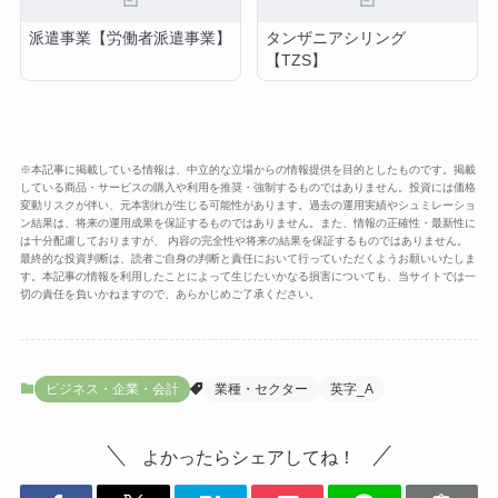
派遣事業【労働者派遣事業】
タンザニアシリング
【TZS】
※本記事に掲載している情報は、中立的な立場からの情報提供を目的としたものです。掲載
している商品・サービスの購入や利用を推奨・強制するものではありません。投資には価格
変動リスクが伴い、元本割れが生じる可能性があります。過去の運用実績やシュミレーショ
ン結果は、将来の運用成果を保証するものではありません。また、情報の正確性・最新性に
は十分配慮しておりますが、 内容の完全性や将来の結果を保証するものではありません。
最終的な投資判断は、読者ご自身の判断と責任において行っていただくようお願いいたしま
す。本記事の情報を利用したことによって生じたいかなる損害についても、当サイトでは一
切の責任を負いかねますので、あらかじめご了承ください。
ビジネス・企業・会計
業種・セクター
英字_A
よかったらシェアしてね！