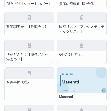
踏み上げ【ショートカバー】
資産の流動化【証券化】
📄
📄
政策調査会長【政調会長】
固有リスク【アンシステマテ
ィックリスク】
📄
📄
博多どんたく【博多どんたく
GHC【セディ】
港まつり】
📄
名義書換代理人
Maserati
📄
📄