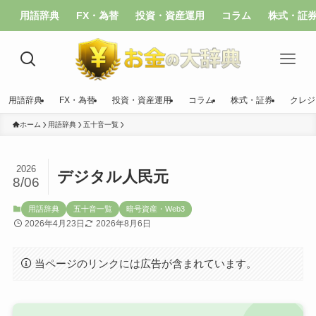
用語辞典
FX・為替
投資・資産運用
コラム
株式・証
用語辞典
FX・為替
投資・資産運用
コラム
株式・証券
クレジ
ホーム
用語辞典
五十音一覧
2026
デジタル人民元
8/06
用語辞典
五十音一覧
暗号資産・Web3
2026年4月23日
2026年8月6日
当ページのリンクには広告が含まれています。