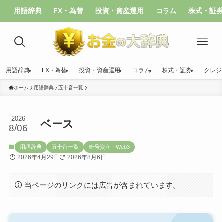
用語辞典
FX・為替
投資・資産運用
コラム
株式・証
用語辞典
FX・為替
投資・資産運用
コラム
株式・証券
クレジ
ホーム
用語辞典
五十音一覧
2026
ベース
8/06
用語辞典
五十音一覧
暗号資産・Web3
2026年4月29日
2026年8月6日
当ページのリンクには広告が含まれています。