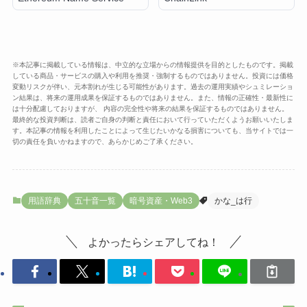
※本記事に掲載している情報は、中立的な立場からの情報提供を目的としたものです。掲載
している商品・サービスの購入や利用を推奨・強制するものではありません。投資には価格
変動リスクが伴い、元本割れが生じる可能性があります。過去の運用実績やシュミレーショ
ン結果は、将来の運用成果を保証するものではありません。また、情報の正確性・最新性に
は十分配慮しておりますが、 内容の完全性や将来の結果を保証するものではありません。
最終的な投資判断は、読者ご自身の判断と責任において行っていただくようお願いいたしま
す。本記事の情報を利用したことによって生じたいかなる損害についても、当サイトでは一
切の責任を負いかねますので、あらかじめご了承ください。
用語辞典
五十音一覧
暗号資産・Web3
かな_は行
よかったらシェアしてね！