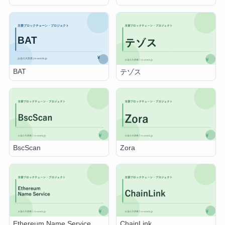
BAT
テゾス
BscScan
Zora
Ethereum Name Service
ChainLink