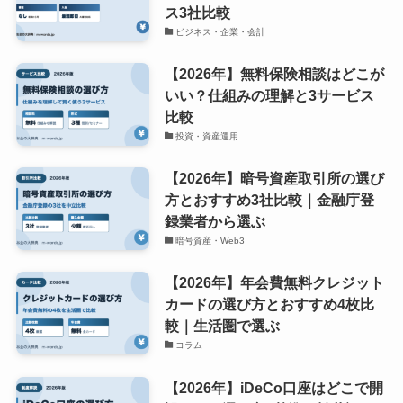
ス3社比較
ビジネス・企業・会計
【2026年】無料保険相談はどこが
いい？仕組みの理解と3サービス
比較
投資・資産運用
【2026年】暗号資産取引所の選び
方とおすすめ3社比較｜金融庁登
録業者から選ぶ
暗号資産・Web3
【2026年】年会費無料クレジット
カードの選び方とおすすめ4枚比
較｜生活圏で選ぶ
コラム
【2026年】iDeCo口座はどこで開