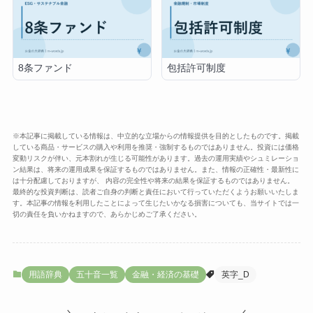
8条ファンド
包括許可制度
※本記事に掲載している情報は、中立的な立場からの情報提供を目的としたものです。掲載
している商品・サービスの購入や利用を推奨・強制するものではありません。投資には価格
変動リスクが伴い、元本割れが生じる可能性があります。過去の運用実績やシュミレーショ
ン結果は、将来の運用成果を保証するものではありません。また、情報の正確性・最新性に
は十分配慮しておりますが、 内容の完全性や将来の結果を保証するものではありません。
最終的な投資判断は、読者ご自身の判断と責任において行っていただくようお願いいたしま
す。本記事の情報を利用したことによって生じたいかなる損害についても、当サイトでは一
切の責任を負いかねますので、あらかじめご了承ください。
用語辞典
五十音一覧
金融・経済の基礎
英字_D