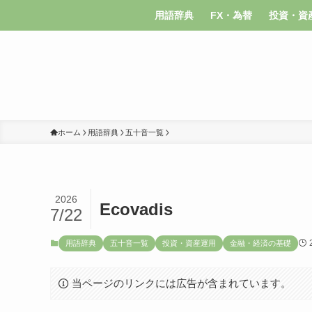
用語辞典
FX・為替
投資・資
ホーム
用語辞典
五十音一覧
2026
Ecovadis
7/22
用語辞典
五十音一覧
投資・資産運用
金融・経済の基礎
当ページのリンクには広告が含まれています。