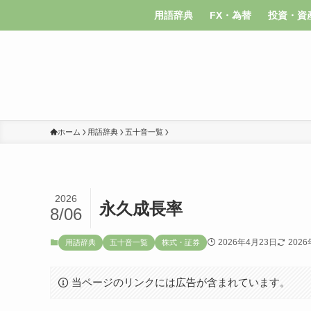
用語辞典
FX・為替
投資・資
ホーム
用語辞典
五十音一覧
2026
永久成長率
8/06
2026年4月23日
202
用語辞典
五十音一覧
株式・証券
当ページのリンクには広告が含まれています。