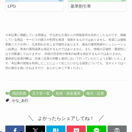
基準割引率
LPG
※本記事に掲載している情報は、中立的な立場からの情報提供を目的としたものです。掲載
している商品・サービスの購入や利用を推奨・強制するものではありません。投資には価格
変動リスクが伴い、元本割れが生じる可能性があります。過去の運用実績やシュミレーショ
ン結果は、将来の運用成果を保証するものではありません。また、情報の正確性・最新性に
は十分配慮しておりますが、 内容の完全性や将来の結果を保証するものではありません。
最終的な投資判断は、読者ご自身の判断と責任において行っていただくようお願いいたしま
す。本記事の情報を利用したことによって生じたいかなる損害についても、当サイトでは一
切の責任を負いかねますので、あらかじめご了承ください。
用語辞典
五十音一覧
投資・資産運用
株式・証券
かな_あ行
よかったらシェアしてね！