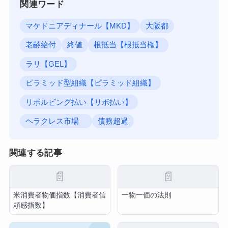
関連ワード
マケドニアディナール【MKD】
大阪都
老齢給付
終値
根抵当【根抵当権】
ラリ【GEL】
ピラミッド型組織【ピラミッド組織】
リボルビング払い【リボ払い】
ヘラクレス市場
債務超過
関連する記事
📄
📄
米消費者物価指数【消費者信
一物一価の法則
頼感指数】