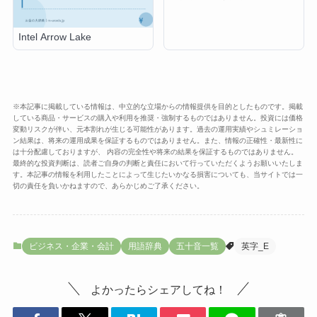
Intel Arrow Lake
※本記事に掲載している情報は、中立的な立場からの情報提供を目的としたものです。掲載
している商品・サービスの購入や利用を推奨・強制するものではありません。投資には価格
変動リスクが伴い、元本割れが生じる可能性があります。過去の運用実績やシュミレーショ
ン結果は、将来の運用成果を保証するものではありません。また、情報の正確性・最新性に
は十分配慮しておりますが、 内容の完全性や将来の結果を保証するものではありません。
最終的な投資判断は、読者ご自身の判断と責任において行っていただくようお願いいたしま
す。本記事の情報を利用したことによって生じたいかなる損害についても、当サイトでは一
切の責任を負いかねますので、あらかじめご了承ください。
ビジネス・企業・会計
用語辞典
五十音一覧
英字_E
よかったらシェアしてね！