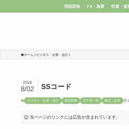
用語辞典
FX・為替
投資・資
ホーム
ビジネス・企業・会計
2026
SSコード
8/02
ビジネス・企業・会計
用語辞典
五十音一覧
株式・証券
当ページのリンクには広告が含まれています。