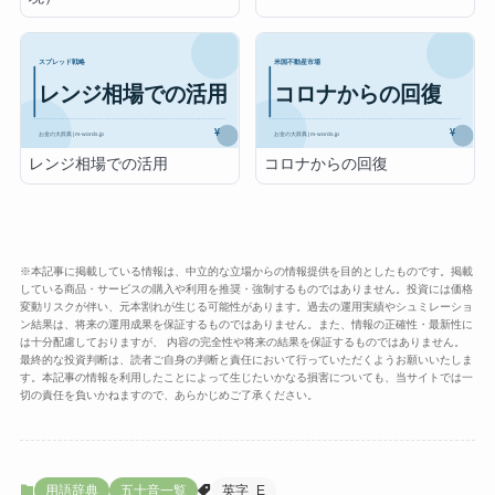
レンジ相場での活用
コロナからの回復
※本記事に掲載している情報は、中立的な立場からの情報提供を目的としたものです。掲載
している商品・サービスの購入や利用を推奨・強制するものではありません。投資には価格
変動リスクが伴い、元本割れが生じる可能性があります。過去の運用実績やシュミレーショ
ン結果は、将来の運用成果を保証するものではありません。また、情報の正確性・最新性に
は十分配慮しておりますが、 内容の完全性や将来の結果を保証するものではありません。
最終的な投資判断は、読者ご自身の判断と責任において行っていただくようお願いいたしま
す。本記事の情報を利用したことによって生じたいかなる損害についても、当サイトでは一
切の責任を負いかねますので、あらかじめご了承ください。
用語辞典
五十音一覧
英字_E