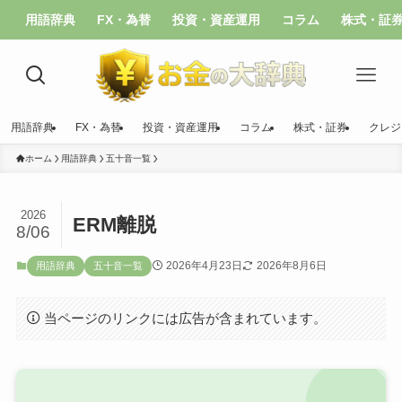
用語辞典
FX・為替
投資・資産運用
コラム
株式・証
用語辞典
FX・為替
投資・資産運用
コラム
株式・証券
クレジ
ホーム
用語辞典
五十音一覧
2026
ERM離脱
8/06
2026年4月23日
2026年8月6日
用語辞典
五十音一覧
当ページのリンクには広告が含まれています。