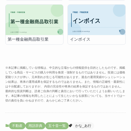
インボイス
第一種金融商品取引業
※本記事に掲載している情報は、中立的な立場からの情報提供を目的としたものです。掲載
している商品・サービスの購入や利用を推奨・強制するものではありません。投資には価格
変動リスクが伴い、元本割れが生じる可能性があります。過去の運用実績やシュミレーショ
ン結果は、将来の運用成果を保証するものではありません。また、情報の正確性・最新性に
は十分配慮しておりますが、 内容の完全性や将来の結果を保証するものではありません。
最終的な投資判断は、読者ご自身の判断と責任において行っていただくようお願いいたしま
す。本記事の情報を利用したことによって生じたいかなる損害についても、当サイトでは一
切の責任を負いかねますので、あらかじめご了承ください。
不動産
用語辞典
五十音一覧
かな_あ行