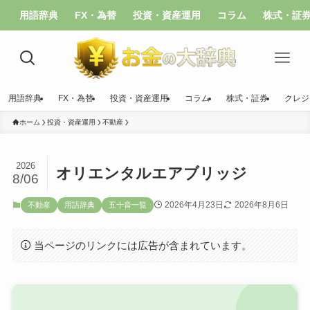
用語辞典
FX・為替
投資・資産運用
コラム
株式・証
用語辞典
FX・為替
投資・資産運用
コラム
株式・証券
クレジ
ホーム
投資・資産運用
不動産
2026
オリエンタルエアブリッジ
8/06
2026年4月23日
2026年8月6日
不動産
用語辞典
五十音一覧
当ページのリンクには広告が含まれています。