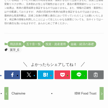
している商品・サービスの購入や利用を推奨・強制するものではありません。投資には価格
変動リスクが伴い、元本割れが生じる可能性があります。過去の運用実績やシュミレーショ
ン結果は、将来の運用成果を保証するものではありません。また、情報の正確性・最新性に
は十分配慮しておりますが、 内容の完全性や将来の結果を保証するものではありません。
最終的な投資判断は、読者ご自身の判断と責任において行っていただくようお願いいたしま
す。本記事の情報を利用したことによって生じたいかなる損害についても、当サイトでは一
切の責任を負いかねますので、あらかじめご了承ください。
用語辞典
五十音一覧
投資・資産運用
金融・経済の基礎
英字_E
よかったらシェアしてね！
Chainvine
IBM Food Trust