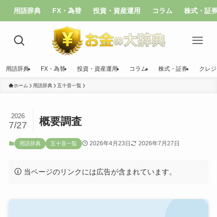
用語辞典
FX・為替
投資・資産運用
コラム
株式・証
用語辞典
FX・為替
投資・資産運用
コラム
株式・証券
クレジ
ホーム
用語辞典
五十音一覧
2026
概要調査
7/27
2026年4月23日
2026年7月27日
用語辞典
五十音一覧
当ページのリンクには広告が含まれています。