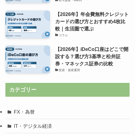
暗号資産・Web3
【2026年】年会費無料クレジット
カードの選び方とおすすめ4枚比
較｜生活圏で選ぶ
コラム
【2026年】iDeCo口座はどこで開
設する？選び方3基準と松井証
券・マネックス証券の比較
投資・資産運用
カテゴリー
FX・為替
IT・デジタル経済