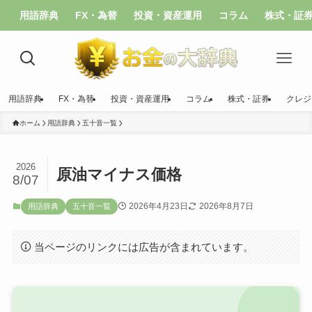
用語辞典
FX・為替
投資・資産運用
コラム
株式・証
用語辞典
FX・為替
投資・資産運用
コラム
株式・証券
クレジ
ホーム
用語辞典
五十音一覧
2026
原油マイナス価格
8/07
2026年4月23日
2026年8月7日
用語辞典
五十音一覧
当ページのリンクには広告が含まれています。