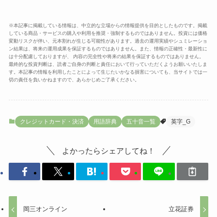
※本記事に掲載している情報は、中立的な立場からの情報提供を目的としたものです。掲載
している商品・サービスの購入や利用を推奨・強制するものではありません。投資には価格
変動リスクが伴い、元本割れが生じる可能性があります。過去の運用実績やシュミレーショ
ン結果は、将来の運用成果を保証するものではありません。また、情報の正確性・最新性に
は十分配慮しておりますが、 内容の完全性や将来の結果を保証するものではありません。
最終的な投資判断は、読者ご自身の判断と責任において行っていただくようお願いいたしま
す。本記事の情報を利用したことによって生じたいかなる損害についても、当サイトでは一
切の責任を負いかねますので、あらかじめご了承ください。
クレジットカード・決済
用語辞典
五十音一覧
英字_G
よかったらシェアしてね！
岡三オンライン
立花証券