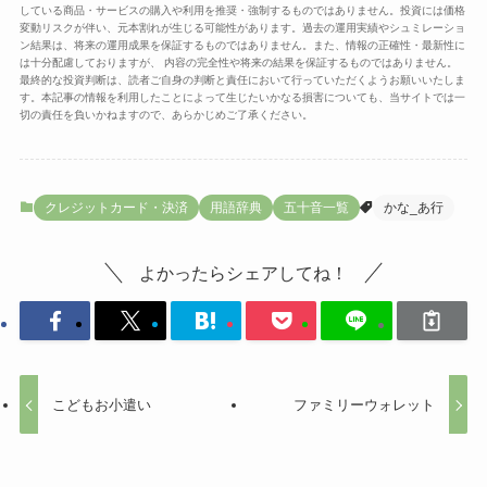
している商品・サービスの購入や利用を推奨・強制するものではありません。投資には価格
変動リスクが伴い、元本割れが生じる可能性があります。過去の運用実績やシュミレーショ
ン結果は、将来の運用成果を保証するものではありません。また、情報の正確性・最新性に
は十分配慮しておりますが、 内容の完全性や将来の結果を保証するものではありません。
最終的な投資判断は、読者ご自身の判断と責任において行っていただくようお願いいたしま
す。本記事の情報を利用したことによって生じたいかなる損害についても、当サイトでは一
切の責任を負いかねますので、あらかじめご了承ください。
クレジットカード・決済
用語辞典
五十音一覧
かな_あ行
よかったらシェアしてね！
こどもお小遣い
ファミリーウォレット