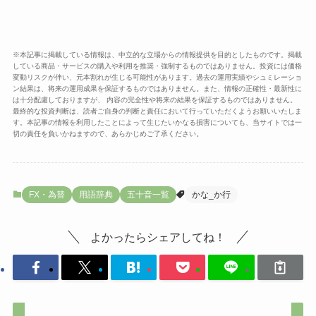
※本記事に掲載している情報は、中立的な立場からの情報提供を目的としたものです。掲載
している商品・サービスの購入や利用を推奨・強制するものではありません。投資には価格
変動リスクが伴い、元本割れが生じる可能性があります。過去の運用実績やシュミレーショ
ン結果は、将来の運用成果を保証するものではありません。また、情報の正確性・最新性に
は十分配慮しておりますが、 内容の完全性や将来の結果を保証するものではありません。
最終的な投資判断は、読者ご自身の判断と責任において行っていただくようお願いいたしま
す。本記事の情報を利用したことによって生じたいかなる損害についても、当サイトでは一
切の責任を負いかねますので、あらかじめご了承ください。
FX・為替
用語辞典
五十音一覧
かな_か行
よかったらシェアしてね！