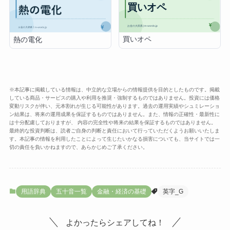
買いオペ
熱の電化
※本記事に掲載している情報は、中立的な立場からの情報提供を目的としたものです。掲載
している商品・サービスの購入や利用を推奨・強制するものではありません。投資には価格
変動リスクが伴い、元本割れが生じる可能性があります。過去の運用実績やシュミレーショ
ン結果は、将来の運用成果を保証するものではありません。また、情報の正確性・最新性に
は十分配慮しておりますが、 内容の完全性や将来の結果を保証するものではありません。
最終的な投資判断は、読者ご自身の判断と責任において行っていただくようお願いいたしま
す。本記事の情報を利用したことによって生じたいかなる損害についても、当サイトでは一
切の責任を負いかねますので、あらかじめご了承ください。
用語辞典
五十音一覧
金融・経済の基礎
英字_G
よかったらシェアしてね！