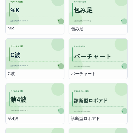
%K
包み足
C波
バーチャート
第4波
診断型ロボアド