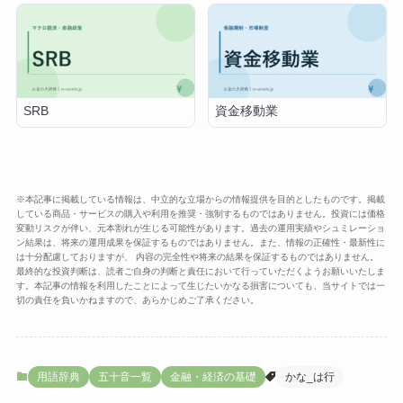
SRB
資金移動業
※本記事に掲載している情報は、中立的な立場からの情報提供を目的としたものです。掲載
している商品・サービスの購入や利用を推奨・強制するものではありません。投資には価格
変動リスクが伴い、元本割れが生じる可能性があります。過去の運用実績やシュミレーショ
ン結果は、将来の運用成果を保証するものではありません。また、情報の正確性・最新性に
は十分配慮しておりますが、 内容の完全性や将来の結果を保証するものではありません。
最終的な投資判断は、読者ご自身の判断と責任において行っていただくようお願いいたしま
す。本記事の情報を利用したことによって生じたいかなる損害についても、当サイトでは一
切の責任を負いかねますので、あらかじめご了承ください。
用語辞典
五十音一覧
金融・経済の基礎
かな_は行