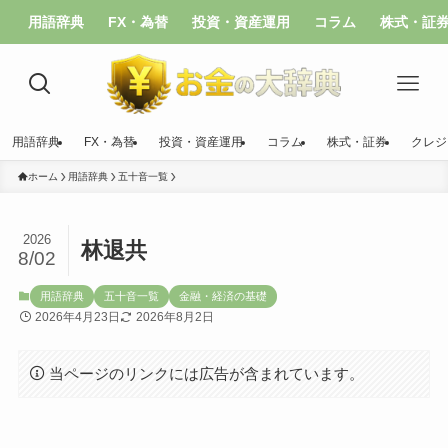
用語辞典
FX・為替
投資・資産運用
コラム
株式・証
用語辞典
FX・為替
投資・資産運用
コラム
株式・証券
クレジ
ホーム
用語辞典
五十音一覧
2026
林退共
8/02
用語辞典
五十音一覧
金融・経済の基礎
2026年4月23日
2026年8月2日
当ページのリンクには広告が含まれています。