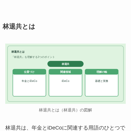
林退共とは
林退共とは
『林退共』を理解する3つのポイント
林退共
位置づけ
関連領域
理解の軸
年金とiDeCo
iDeCo
基礎と実務
林退共とは（林退共）の図解
林退共は、年金とiDeCoに関連する用語のひとつで