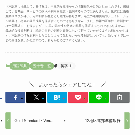
※本記事に掲載している情報は、中立的な立場からの情報提供を目的としたものです。掲載
している商品・サービスの購入や利用を推奨・強制するものではありません。投資には価格
変動リスクが伴い、元本割れが生じる可能性があります。過去の運用実績やシュミレーショ
ン結果は、将来の運用成果を保証するものではありません。また、情報の正確性・最新性に
は十分配慮しておりますが、 内容の完全性や将来の結果を保証するものではありません。
最終的な投資判断は、読者ご自身の判断と責任において行っていただくようお願いいたしま
す。本記事の情報を利用したことによって生じたいかなる損害についても、当サイトでは一
切の責任を負いかねますので、あらかじめご了承ください。
用語辞典
五十音一覧
英字_H
よかったらシェアしてね！
Gold Standard・Verra
12地区連邦準備銀行