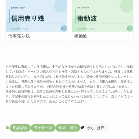
信用売り残
衝動波
※本記事に掲載している情報は、中立的な立場からの情報提供を目的としたものです。掲載
している商品・サービスの購入や利用を推奨・強制するものではありません。投資には価格
変動リスクが伴い、元本割れが生じる可能性があります。過去の運用実績やシュミレーショ
ン結果は、将来の運用成果を保証するものではありません。また、情報の正確性・最新性に
は十分配慮しておりますが、 内容の完全性や将来の結果を保証するものではありません。
最終的な投資判断は、読者ご自身の判断と責任において行っていただくようお願いいたしま
す。本記事の情報を利用したことによって生じたいかなる損害についても、当サイトでは一
切の責任を負いかねますので、あらかじめご了承ください。
用語辞典
五十音一覧
株式・証券
かな_は行