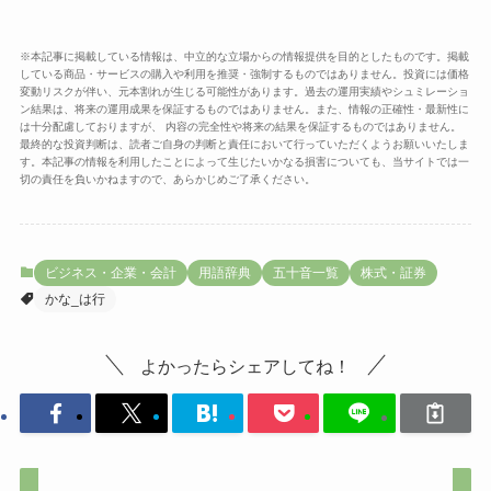
※本記事に掲載している情報は、中立的な立場からの情報提供を目的としたものです。掲載
している商品・サービスの購入や利用を推奨・強制するものではありません。投資には価格
変動リスクが伴い、元本割れが生じる可能性があります。過去の運用実績やシュミレーショ
ン結果は、将来の運用成果を保証するものではありません。また、情報の正確性・最新性に
は十分配慮しておりますが、 内容の完全性や将来の結果を保証するものではありません。
最終的な投資判断は、読者ご自身の判断と責任において行っていただくようお願いいたしま
す。本記事の情報を利用したことによって生じたいかなる損害についても、当サイトでは一
切の責任を負いかねますので、あらかじめご了承ください。
ビジネス・企業・会計
用語辞典
五十音一覧
株式・証券
かな_は行
よかったらシェアしてね！