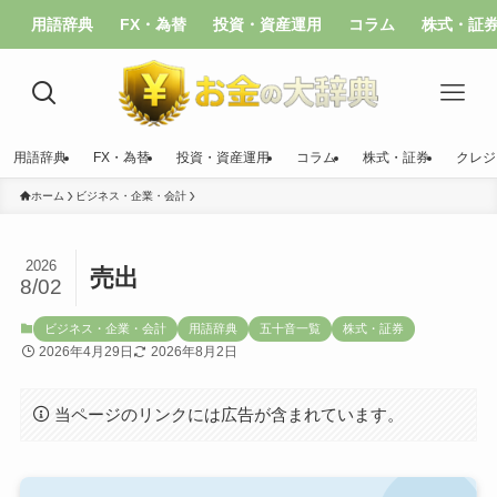
用語辞典
FX・為替
投資・資産運用
コラム
株式・証
用語辞典
FX・為替
投資・資産運用
コラム
株式・証券
クレジ
ホーム
ビジネス・企業・会計
2026
売出
8/02
ビジネス・企業・会計
用語辞典
五十音一覧
株式・証券
2026年4月29日
2026年8月2日
当ページのリンクには広告が含まれています。