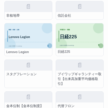
📄
📄
非核地帯
信託会社
日経225
Lenovo Legion
📄
📄
スタグフレーション
ブイワップギャランティー取
引【出来高加重平均価格取
引】
📄
📄
金本位制【金本位制度】
代替フロン