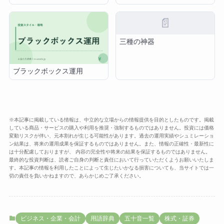
📄
三種の神器
ブラックボックス運用
※本記事に掲載している情報は、中立的な立場からの情報提供を目的としたものです。掲載
している商品・サービスの購入や利用を推奨・強制するものではありません。投資には価格
変動リスクが伴い、元本割れが生じる可能性があります。過去の運用実績やシュミレーショ
ン結果は、将来の運用成果を保証するものではありません。また、情報の正確性・最新性に
は十分配慮しておりますが、 内容の完全性や将来の結果を保証するものではありません。
最終的な投資判断は、読者ご自身の判断と責任において行っていただくようお願いいたしま
す。本記事の情報を利用したことによって生じたいかなる損害についても、当サイトでは一
切の責任を負いかねますので、あらかじめご了承ください。
ビジネス・企業・会計
用語辞典
五十音一覧
株式・証券