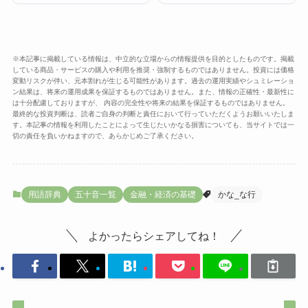
※本記事に掲載している情報は、中立的な立場からの情報提供を目的としたものです。掲載
している商品・サービスの購入や利用を推奨・強制するものではありません。投資には価格
変動リスクが伴い、元本割れが生じる可能性があります。過去の運用実績やシュミレーショ
ン結果は、将来の運用成果を保証するものではありません。また、情報の正確性・最新性に
は十分配慮しておりますが、 内容の完全性や将来の結果を保証するものではありません。
最終的な投資判断は、読者ご自身の判断と責任において行っていただくようお願いいたしま
す。本記事の情報を利用したことによって生じたいかなる損害についても、当サイトでは一
切の責任を負いかねますので、あらかじめご了承ください。
用語辞典
五十音一覧
金融・経済の基礎
かな_な行
よかったらシェアしてね！