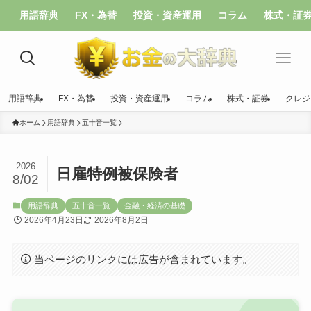
用語辞典
FX・為替
投資・資産運用
コラム
株式・証
用語辞典
FX・為替
投資・資産運用
コラム
株式・証券
クレジ
ホーム
用語辞典
五十音一覧
2026
日雇特例被保険者
8/02
用語辞典
五十音一覧
金融・経済の基礎
2026年4月23日
2026年8月2日
当ページのリンクには広告が含まれています。