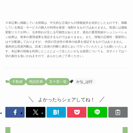
※本記事に掲載している情報は、中立的な立場からの情報提供を目的としたものです。掲載
している商品・サービスの購入や利用を推奨・強制するものではありません。投資には価格
変動リスクが伴い、元本割れが生じる可能性があります。過去の運用実績やシュミレーショ
ン結果は、将来の運用成果を保証するものではありません。また、情報の正確性・最新性に
は十分配慮しておりますが、 内容の完全性や将来の結果を保証するものではありません。
最終的な投資判断は、読者ご自身の判断と責任において行っていただくようお願いいたしま
す。本記事の情報を利用したことによって生じたいかなる損害についても、当サイトでは一
切の責任を負いかねますので、あらかじめご了承ください。
不動産
用語辞典
五十音一覧
かな_は行
よかったらシェアしてね！