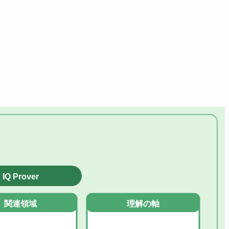
IQ Prover
関連領域
理解の軸