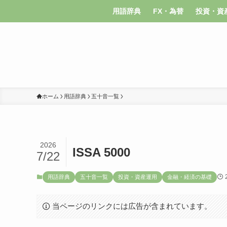
用語辞典
FX・為替
投資・資
ホーム
用語辞典
五十音一覧
2026
ISSA 5000
7/22
用語辞典
五十音一覧
投資・資産運用
金融・経済の基礎
当ページのリンクには広告が含まれています。