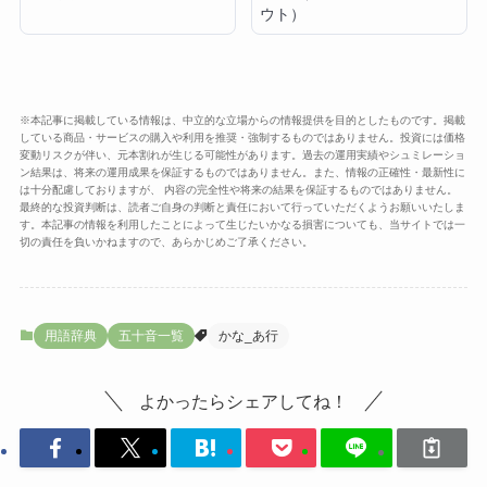
ウト）
※本記事に掲載している情報は、中立的な立場からの情報提供を目的としたものです。掲載
している商品・サービスの購入や利用を推奨・強制するものではありません。投資には価格
変動リスクが伴い、元本割れが生じる可能性があります。過去の運用実績やシュミレーショ
ン結果は、将来の運用成果を保証するものではありません。また、情報の正確性・最新性に
は十分配慮しておりますが、 内容の完全性や将来の結果を保証するものではありません。
最終的な投資判断は、読者ご自身の判断と責任において行っていただくようお願いいたしま
す。本記事の情報を利用したことによって生じたいかなる損害についても、当サイトでは一
切の責任を負いかねますので、あらかじめご了承ください。
用語辞典
五十音一覧
かな_あ行
よかったらシェアしてね！