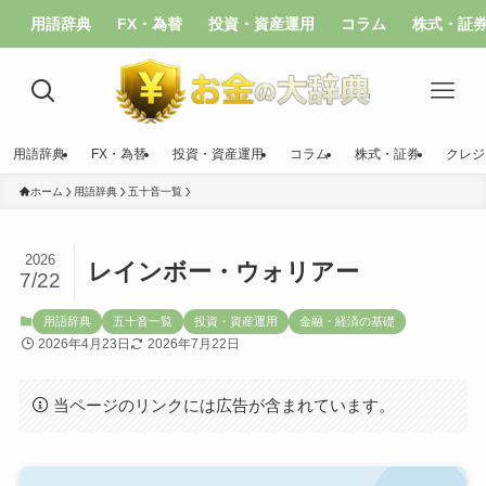
用語辞典
FX・為替
投資・資産運用
コラム
株式・証
用語辞典
FX・為替
投資・資産運用
コラム
株式・証券
クレジ
ホーム
用語辞典
五十音一覧
2026
レインボー・ウォリアー
7/22
用語辞典
五十音一覧
投資・資産運用
金融・経済の基礎
2026年4月23日
2026年7月22日
当ページのリンクには広告が含まれています。