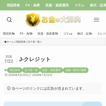
用語辞典
FX・為替
投資・資産運用
コラム
株式・証
用語辞典
FX・為替
投資・資産運用
コラム
株式・証券
クレジ
ホーム
用語辞典
五十音一覧
2026
J-クレジット
7/22
用語辞典
五十音一覧
投資・資産運用
金融・経済の基礎
2026年4月23日
2026年7月22日
当ページのリンクには広告が含まれています。