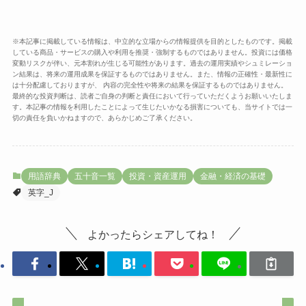
※本記事に掲載している情報は、中立的な立場からの情報提供を目的としたものです。掲載
している商品・サービスの購入や利用を推奨・強制するものではありません。投資には価格
変動リスクが伴い、元本割れが生じる可能性があります。過去の運用実績やシュミレーショ
ン結果は、将来の運用成果を保証するものではありません。また、情報の正確性・最新性に
は十分配慮しておりますが、 内容の完全性や将来の結果を保証するものではありません。
最終的な投資判断は、読者ご自身の判断と責任において行っていただくようお願いいたしま
す。本記事の情報を利用したことによって生じたいかなる損害についても、当サイトでは一
切の責任を負いかねますので、あらかじめご了承ください。
用語辞典
五十音一覧
投資・資産運用
金融・経済の基礎
英字_J
よかったらシェアしてね！