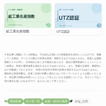
鉱工業生産指数
UTZ認証
※本記事に掲載している情報は、中立的な立場からの情報提供を目的としたものです。掲載
している商品・サービスの購入や利用を推奨・強制するものではありません。投資には価格
変動リスクが伴い、元本割れが生じる可能性があります。過去の運用実績やシュミレーショ
ン結果は、将来の運用成果を保証するものではありません。また、情報の正確性・最新性に
は十分配慮しておりますが、 内容の完全性や将来の結果を保証するものではありません。
最終的な投資判断は、読者ご自身の判断と責任において行っていただくようお願いいたしま
す。本記事の情報を利用したことによって生じたいかなる損害についても、当サイトでは一
切の責任を負いかねますので、あらかじめご了承ください。
用語辞典
五十音一覧
金融・経済の基礎
かな_た行