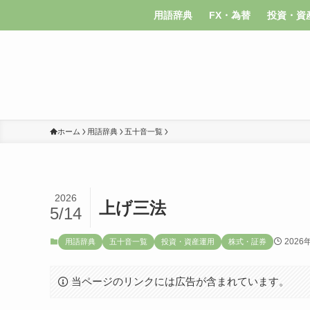
用語辞典
FX・為替
投資・資
ホーム
用語辞典
五十音一覧
2026
上げ三法
5/14
2026
用語辞典
五十音一覧
投資・資産運用
株式・証券
当ページのリンクには広告が含まれています。