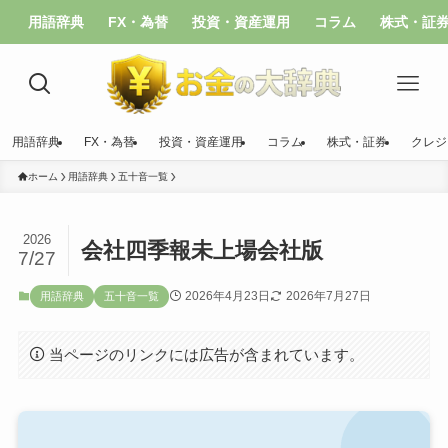
用語辞典
FX・為替
投資・資産運用
コラム
株式・証
用語辞典
FX・為替
投資・資産運用
コラム
株式・証券
クレジ
ホーム
用語辞典
五十音一覧
2026
会社四季報未上場会社版
7/27
2026年4月23日
2026年7月27日
用語辞典
五十音一覧
当ページのリンクには広告が含まれています。