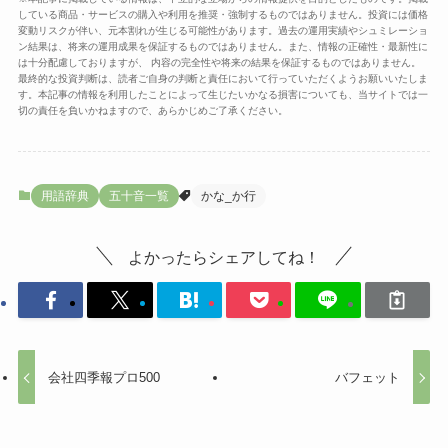
している商品・サービスの購入や利用を推奨・強制するものではありません。投資には価格
変動リスクが伴い、元本割れが生じる可能性があります。過去の運用実績やシュミレーショ
ン結果は、将来の運用成果を保証するものではありません。また、情報の正確性・最新性に
は十分配慮しておりますが、 内容の完全性や将来の結果を保証するものではありません。
最終的な投資判断は、読者ご自身の判断と責任において行っていただくようお願いいたしま
す。本記事の情報を利用したことによって生じたいかなる損害についても、当サイトでは一
切の責任を負いかねますので、あらかじめご了承ください。
用語辞典
五十音一覧
かな_か行
よかったらシェアしてね！
会社四季報プロ500
バフェット