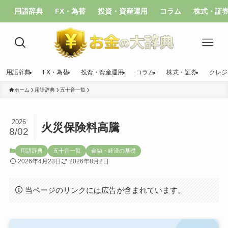
用語辞典
FX・為替
投資・資産運用
コラム
株式・証
用語辞典
FX・為替
投資・資産運用
コラム
株式・証券
クレジ
ホーム
用語辞典
五十音一覧
2026
火災保険料高騰
8/02
用語辞典
五十音一覧
金融・経済の基礎
2026年4月23日
2026年8月2日
当ページのリンクには広告が含まれています。