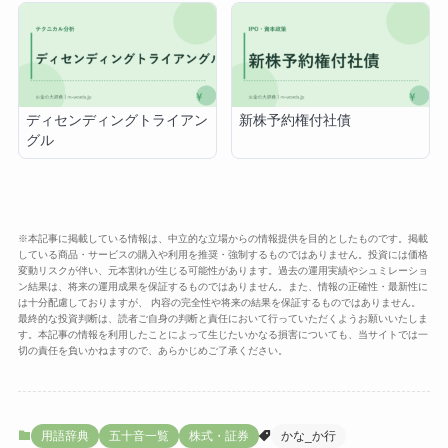
ディセンディングトライアン
新株予約権付社債
グル
※本記事に掲載している情報は、中立的な立場からの情報提供を目的としたものです。掲載
している商品・サービスの購入や利用を推奨・強制するものではありません。投資には価格
変動リスクが伴い、元本割れが生じる可能性があります。過去の運用実績やシュミレーショ
ン結果は、将来の運用成果を保証するものではありません。また、情報の正確性・最新性に
は十分配慮しておりますが、 内容の完全性や将来の結果を保証するものではありません。
最終的な投資判断は、読者ご自身の判断と責任において行っていただくようお願いいたしま
す。本記事の情報を利用したことによって生じたいかなる損害についても、当サイトでは一
切の責任を負いかねますので、あらかじめご了承ください。
用語辞典
五十音一覧
株式・証券
かな_か行