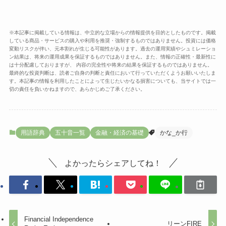
※本記事に掲載している情報は、中立的な立場からの情報提供を目的としたものです。掲載
している商品・サービスの購入や利用を推奨・強制するものではありません。投資には価格
変動リスクが伴い、元本割れが生じる可能性があります。過去の運用実績やシュミレーショ
ン結果は、将来の運用成果を保証するものではありません。また、情報の正確性・最新性に
は十分配慮しておりますが、 内容の完全性や将来の結果を保証するものではありません。
最終的な投資判断は、読者ご自身の判断と責任において行っていただくようお願いいたしま
す。本記事の情報を利用したことによって生じたいかなる損害についても、当サイトでは一
切の責任を負いかねますので、あらかじめご了承ください。
用語辞典
五十音一覧
金融・経済の基礎
かな_か行
よかったらシェアしてね！
Financial Independence
リーンFIRE