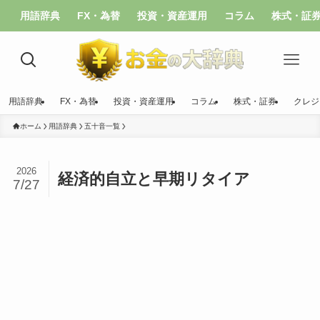
用語辞典
FX・為替
投資・資産運用
コラム
株式・証
用語辞典
FX・為替
投資・資産運用
コラム
株式・証券
クレジ
ホーム
用語辞典
五十音一覧
2026
経済的自立と早期リタイア
7/27