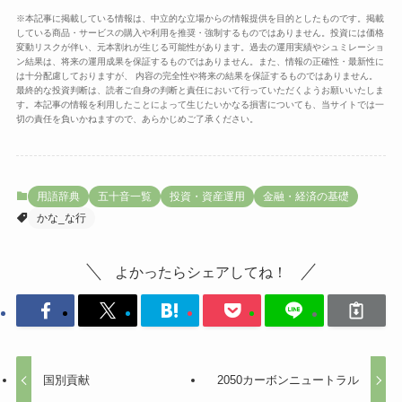
※本記事に掲載している情報は、中立的な立場からの情報提供を目的としたものです。掲載
している商品・サービスの購入や利用を推奨・強制するものではありません。投資には価格
変動リスクが伴い、元本割れが生じる可能性があります。過去の運用実績やシュミレーショ
ン結果は、将来の運用成果を保証するものではありません。また、情報の正確性・最新性に
は十分配慮しておりますが、 内容の完全性や将来の結果を保証するものではありません。
最終的な投資判断は、読者ご自身の判断と責任において行っていただくようお願いいたしま
す。本記事の情報を利用したことによって生じたいかなる損害についても、当サイトでは一
切の責任を負いかねますので、あらかじめご了承ください。
用語辞典
五十音一覧
投資・資産運用
金融・経済の基礎
かな_な行
よかったらシェアしてね！
国別貢献
2050カーボンニュートラル