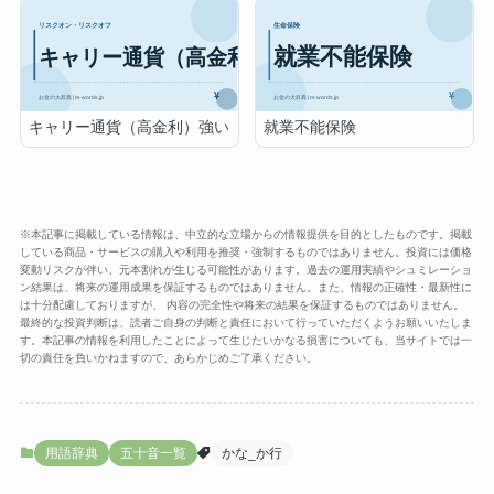
キャリー通貨（高金利）強い
就業不能保険
※本記事に掲載している情報は、中立的な立場からの情報提供を目的としたものです。掲載
している商品・サービスの購入や利用を推奨・強制するものではありません。投資には価格
変動リスクが伴い、元本割れが生じる可能性があります。過去の運用実績やシュミレーショ
ン結果は、将来の運用成果を保証するものではありません。また、情報の正確性・最新性に
は十分配慮しておりますが、 内容の完全性や将来の結果を保証するものではありません。
最終的な投資判断は、読者ご自身の判断と責任において行っていただくようお願いいたしま
す。本記事の情報を利用したことによって生じたいかなる損害についても、当サイトでは一
切の責任を負いかねますので、あらかじめご了承ください。
用語辞典
五十音一覧
かな_か行